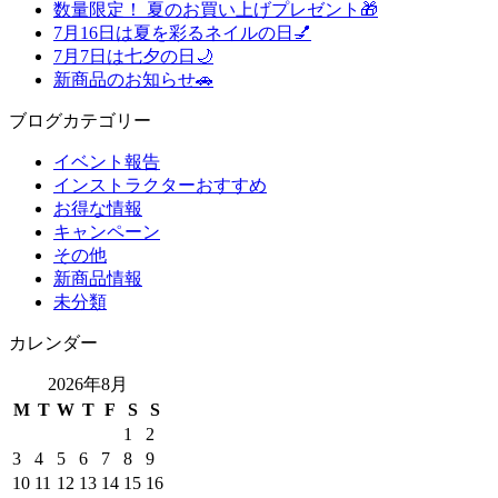
数量限定！ 夏のお買い上げプレゼント🎁
7月16日は夏を彩るネイルの日💅
7月7日は七夕の日🌙
新商品のお知らせ🚗
ブログカテゴリー
イベント報告
インストラクターおすすめ
お得な情報
キャンペーン
その他
新商品情報
未分類
カレンダー
2026年8月
M
T
W
T
F
S
S
1
2
3
4
5
6
7
8
9
10
11
12
13
14
15
16