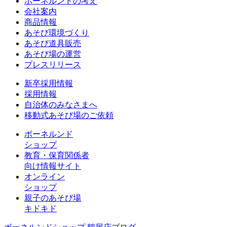
ボーネルンドの考え
会社案内
商品情報
あそび環境づくり
あそび道具販売
あそび場の運営
プレスリリース
新卒採用情報
採用情報
自治体のみなさまへ
移動式あそび場のご依頼
ボーネルンド
ショップ
教育・保育関係者
向け情報サイト
オンライン
ショップ
親子のあそび場
キドキド