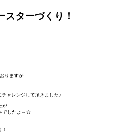
ースターづくり！
おりますが
にチャレンジして頂きました♪
たが
キでしたよ～☆
う！