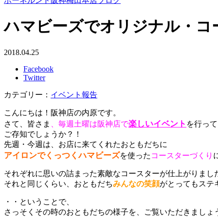
ボーネルンド阪神梅田本店ブログ
ハマビーズでオリジナル・コ
2018.04.25
Facebook
Twitter
カテゴリー：
イベント報告
こんにちは！阪神店の内原です。
楽しいイベント
さて、皆さま
、毎週土曜は阪神店で
を行って
ご存知でしょうか？！
先週・今週は、お店に来てくれたおともだちに
アイロンでくっつくハマビーズ
を使った
コースターづくり
それぞれに思いの詰まった素敵なコースターが仕上がりまし
それと同じくらい、おともだち
みんなの笑顔
がとってもステ
・・ということで、
さっそくその時のおともだちの様子を、ご覧いただきましょ