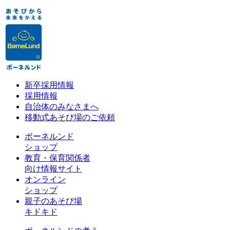
新卒採用情報
採用情報
自治体のみなさまへ
移動式あそび場のご依頼
ボーネルンド
ショップ
教育・保育関係者
向け情報サイト
オンライン
ショップ
親子のあそび場
キドキド