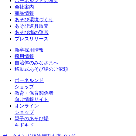
ボーネルンドの考え
会社案内
商品情報
あそび環境づくり
あそび道具販売
あそび場の運営
プレスリリース
新卒採用情報
採用情報
自治体のみなさまへ
移動式あそび場のご依頼
ボーネルンド
ショップ
教育・保育関係者
向け情報サイト
オンライン
ショップ
親子のあそび場
キドキド