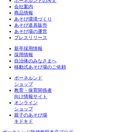
ボーネルンドの考え
会社案内
商品情報
あそび環境づくり
あそび道具販売
あそび場の運営
プレスリリース
新卒採用情報
採用情報
自治体のみなさまへ
移動式あそび場のご依頼
ボーネルンド
ショップ
教育・保育関係者
向け情報サイト
オンライン
ショップ
親子のあそび場
キドキド