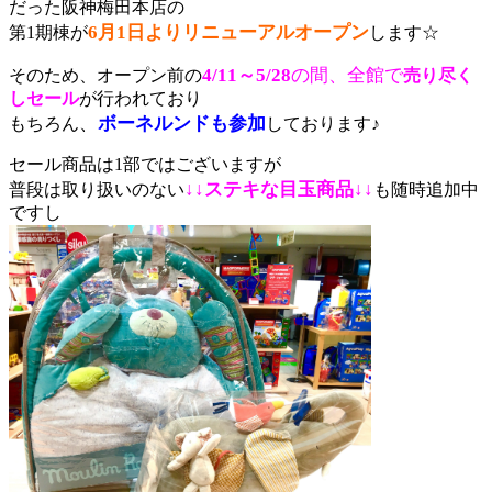
だった阪神梅田本店の
6月1日よりリニューアルオープン
第1期棟が
します☆
4/11～5/28
の間、全館で
そのため、オープン前の
売り尽く
しセール
が行われており
、
ボーネルンドも参加
もちろん
しております♪
セール商品は1部ではございますが
↓↓ステキな目玉商品↓↓
普段は取り扱いのない
も随時追加中
ですし