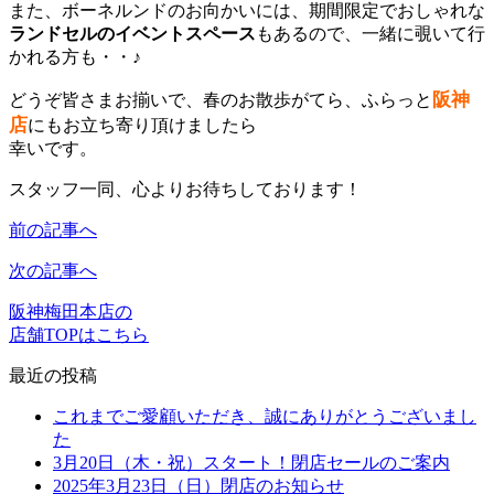
また、ボーネルンドのお向かいには、期間限定でおしゃれな
ランドセルのイベントスペース
もあるので、一緒に覗いて行
かれる方も・・♪
阪神
どうぞ皆さまお揃いで、春のお散歩がてら、ふらっと
店
にもお立ち寄り頂けましたら
幸いです。
スタッフ一同、心よりお待ちしております！
前の記事へ
次の記事へ
阪神梅田本店の
店舗TOPはこちら
最近の投稿
これまでご愛顧いただき、誠にありがとうございまし
た
3月20日（木・祝）スタート！閉店セールのご案内
2025年3月23日（日）閉店のお知らせ