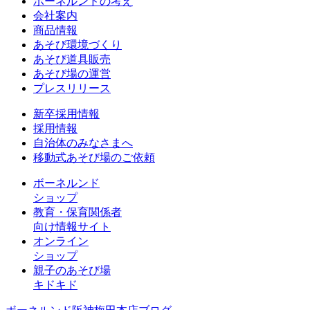
ボーネルンドの考え
会社案内
商品情報
あそび環境づくり
あそび道具販売
あそび場の運営
プレスリリース
新卒採用情報
採用情報
自治体のみなさまへ
移動式あそび場のご依頼
ボーネルンド
ショップ
教育・保育関係者
向け情報サイト
オンライン
ショップ
親子のあそび場
キドキド