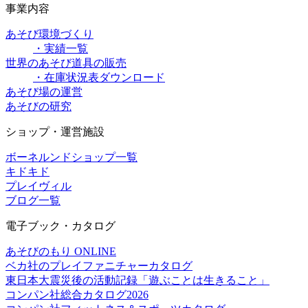
事業内容
あそび環境づくり
・実績一覧
世界のあそび道具の販売
・在庫状況表ダウンロード
あそび場の運営
あそびの研究
ショップ・運営施設
ボーネルンドショップ一覧
キドキド
プレイヴィル
ブログ一覧
電子ブック・カタログ
あそびのもり ONLINE
ベカ社のプレイファニチャーカタログ
東日本大震災後の活動記録「遊ぶことは生きること」
コンパン社総合カタログ2026