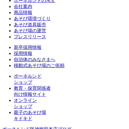
ボーネルンドの考え
会社案内
商品情報
あそび環境づくり
あそび道具販売
あそび場の運営
プレスリリース
新卒採用情報
採用情報
自治体のみなさまへ
移動式あそび場のご依頼
ボーネルンド
ショップ
教育・保育関係者
向け情報サイト
オンライン
ショップ
親子のあそび場
キドキド