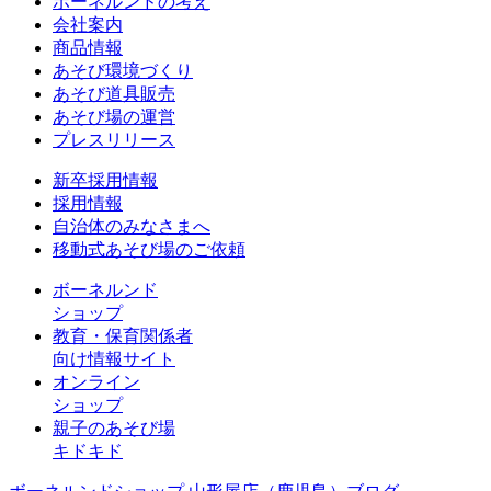
ボーネルンドの考え
会社案内
商品情報
あそび環境づくり
あそび道具販売
あそび場の運営
プレスリリース
新卒採用情報
採用情報
自治体のみなさまへ
移動式あそび場のご依頼
ボーネルンド
ショップ
教育・保育関係者
向け情報サイト
オンライン
ショップ
親子のあそび場
キドキド