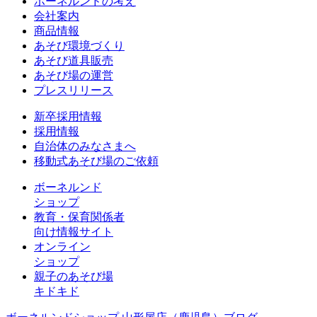
ボーネルンドの考え
会社案内
商品情報
あそび環境づくり
あそび道具販売
あそび場の運営
プレスリリース
新卒採用情報
採用情報
自治体のみなさまへ
移動式あそび場のご依頼
ボーネルンド
ショップ
教育・保育関係者
向け情報サイト
オンライン
ショップ
親子のあそび場
キドキド