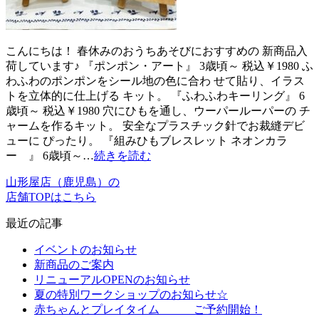
こんにちは！ 春休みのおうちあそびにおすすめの 新商品入
荷しています♪ 『ポンポン・アート』 3歳頃～ 税込￥1980 ふ
わふわのポンポンをシール地の色に合わ せて貼り、イラス
トを立体的に仕上げる キット。 『ふわふわキーリング』 6
歳頃～ 税込￥1980 穴にひもを通し、ウーパールーパーの チ
ャームを作るキット。 安全なプラスチック針でお裁縫デビ
ューに ぴったり。 『組みひもブレスレット ネオンカラ
ー 』 6歳頃～…
続きを読む
山形屋店（鹿児島）の
店舗TOPはこちら
最近の記事
イベントのお知らせ
新商品のご案内
リニューアルOPENのお知らせ
夏の特別ワークショップのお知らせ☆
赤ちゃんとプレイタイム ご予約開始！