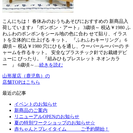
こんにちは！ 春休みのおうちあそびにおすすめの 新商品入
荷しています♪ 『ポンポン・アート』 3歳頃～ 税込￥1980 ふ
わふわのポンポンをシール地の色に合わ せて貼り、イラス
トを立体的に仕上げる キット。 『ふわふわキーリング』 6
歳頃～ 税込￥1980 穴にひもを通し、ウーパールーパーの チ
ャームを作るキット。 安全なプラスチック針でお裁縫デビ
ューに ぴったり。 『組みひもブレスレット ネオンカラ
ー 』 6歳頃～…
続きを読む
山形屋店（鹿児島）の
店舗TOPはこちら
最近の記事
イベントのお知らせ
新商品のご案内
リニューアルOPENのお知らせ
夏の特別ワークショップのお知らせ☆
赤ちゃんとプレイタイム ご予約開始！