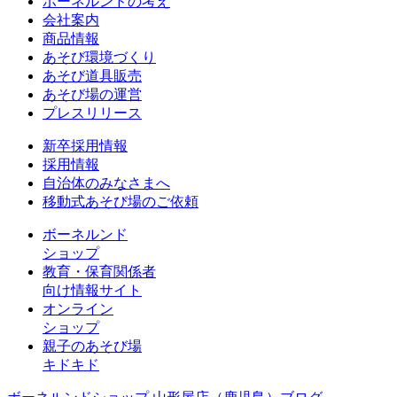
ボーネルンドの考え
会社案内
商品情報
あそび環境づくり
あそび道具販売
あそび場の運営
プレスリリース
新卒採用情報
採用情報
自治体のみなさまへ
移動式あそび場のご依頼
ボーネルンド
ショップ
教育・保育関係者
向け情報サイト
オンライン
ショップ
親子のあそび場
キドキド