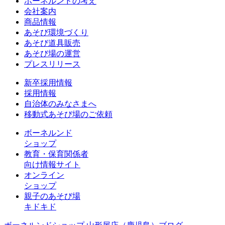
ボーネルンドの考え
会社案内
商品情報
あそび環境づくり
あそび道具販売
あそび場の運営
プレスリリース
新卒採用情報
採用情報
自治体のみなさまへ
移動式あそび場のご依頼
ボーネルンド
ショップ
教育・保育関係者
向け情報サイト
オンライン
ショップ
親子のあそび場
キドキド