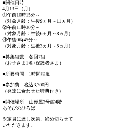
■開催日時
4月13日（月）
①午前10時15分～
（対象月齢：生後9ヵ月～11ヵ月）
②午前11時30分～
（対象月齢：生後6ヵ月～8ヵ月）
③午後0時45分～
（対象月齢：生後3ヵ月～5ヵ月）
■募集組数 各回7組
（お子さま1名+保護者さま）
■所要時間 1時間程度
■参加費 税込3,300円
（発達に合わせた特典付き）
■開催場所 山形屋2号館4階
あそびのひろば
※定員に達し次第、締め切らせて
いただきます。