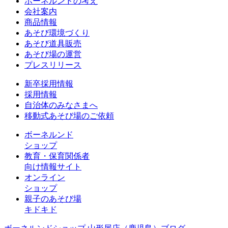
ボーネルンドの考え
会社案内
商品情報
あそび環境づくり
あそび道具販売
あそび場の運営
プレスリリース
新卒採用情報
採用情報
自治体のみなさまへ
移動式あそび場のご依頼
ボーネルンド
ショップ
教育・保育関係者
向け情報サイト
オンライン
ショップ
親子のあそび場
キドキド