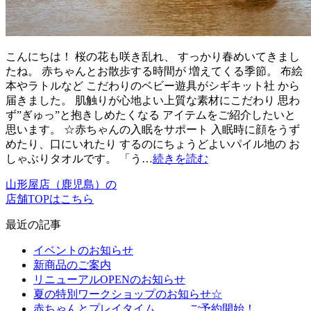
こんにちは！ 桜の花も咲き乱れ、 すっかり春めいてきまし
たね。 赤ちゃんとお散歩する時間が 増えてくる季節。 布絵
本やラトルなど こだわりのベビー遊具がシギキット社 から
届きました。 肌触りが心地よい上質な素材にこだわり 思わ
ず”ぎゅっ”と抱きしめたくなる アイテムをご紹介したいと
思います。 ☆赤ちゃんの入眠をサポート 入眠時に顔をうず
めたり、口にいれたり するのにちょうどよいパイル地の お
しゃぶりタオルです。 「う…
続きを読む
山形屋店（鹿児島）の
店舗TOPはこちら
最近の記事
イベントのお知らせ
新商品のご案内
リニューアルOPENのお知らせ
夏の特別ワークショップのお知らせ☆
赤ちゃんとプレイタイム ご予約開始！