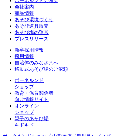
ボーネルンドの考え
会社案内
商品情報
あそび環境づくり
あそび道具販売
あそび場の運営
プレスリリース
新卒採用情報
採用情報
自治体のみなさまへ
移動式あそび場のご依頼
ボーネルンド
ショップ
教育・保育関係者
向け情報サイト
オンライン
ショップ
親子のあそび場
キドキド