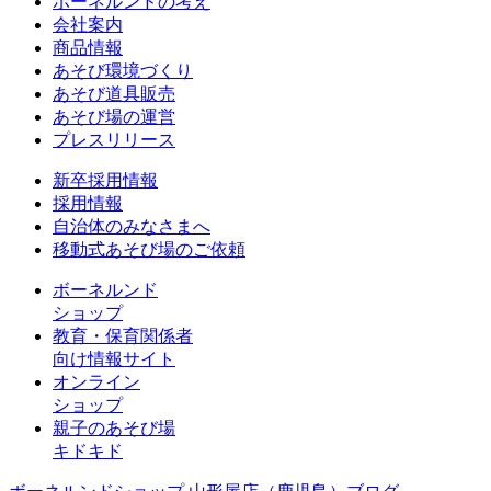
ボーネルンドの考え
会社案内
商品情報
あそび環境づくり
あそび道具販売
あそび場の運営
プレスリリース
新卒採用情報
採用情報
自治体のみなさまへ
移動式あそび場のご依頼
ボーネルンド
ショップ
教育・保育関係者
向け情報サイト
オンライン
ショップ
親子のあそび場
キドキド