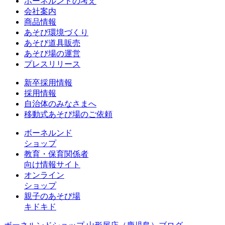
ボーネルンドの考え
会社案内
商品情報
あそび環境づくり
あそび道具販売
あそび場の運営
プレスリリース
新卒採用情報
採用情報
自治体のみなさまへ
移動式あそび場のご依頼
ボーネルンド
ショップ
教育・保育関係者
向け情報サイト
オンライン
ショップ
親子のあそび場
キドキド