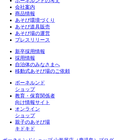
ボーネルンドの考え
会社案内
商品情報
あそび環境づくり
あそび道具販売
あそび場の運営
プレスリリース
新卒採用情報
採用情報
自治体のみなさまへ
移動式あそび場のご依頼
ボーネルンド
ショップ
教育・保育関係者
向け情報サイト
オンライン
ショップ
親子のあそび場
キドキド