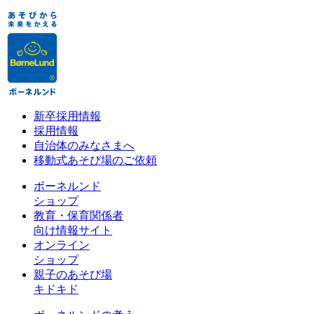
新卒採用情報
採用情報
自治体のみなさまへ
移動式あそび場のご依頼
ボーネルンド
ショップ
教育・保育関係者
向け情報サイト
オンライン
ショップ
親子のあそび場
キドキド