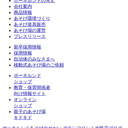
ボーネルンドの考え
会社案内
商品情報
あそび環境づくり
あそび道具販売
あそび場の運営
プレスリリース
新卒採用情報
採用情報
自治体のみなさまへ
移動式あそび場のご依頼
ボーネルンド
ショップ
教育・保育関係者
向け情報サイト
オンライン
ショップ
親子のあそび場
キドキド