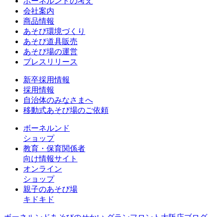
ボーネルンドの考え
会社案内
商品情報
あそび環境づくり
あそび道具販売
あそび場の運営
プレスリリース
新卒採用情報
採用情報
自治体のみなさまへ
移動式あそび場のご依頼
ボーネルンド
ショップ
教育・保育関係者
向け情報サイト
オンライン
ショップ
親子のあそび場
キドキド