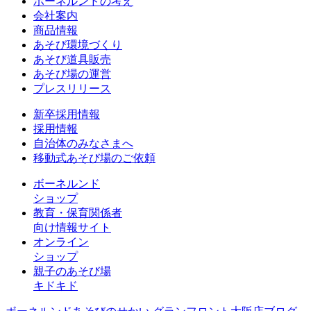
ボーネルンドの考え
会社案内
商品情報
あそび環境づくり
あそび道具販売
あそび場の運営
プレスリリース
新卒採用情報
採用情報
自治体のみなさまへ
移動式あそび場のご依頼
ボーネルンド
ショップ
教育・保育関係者
向け情報サイト
オンライン
ショップ
親子のあそび場
キドキド