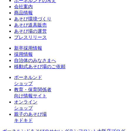
ボーネルンドの考え
会社案内
商品情報
あそび環境づくり
あそび道具販売
あそび場の運営
プレスリリース
新卒採用情報
採用情報
自治体のみなさまへ
移動式あそび場のご依頼
ボーネルンド
ショップ
教育・保育関係者
向け情報サイト
オンライン
ショップ
親子のあそび場
キドキド