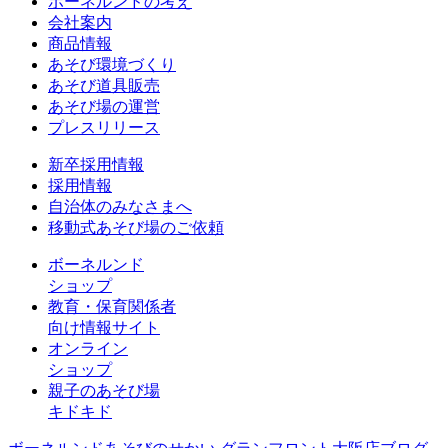
ボーネルンドの考え
会社案内
商品情報
あそび環境づくり
あそび道具販売
あそび場の運営
プレスリリース
新卒採用情報
採用情報
自治体のみなさまへ
移動式あそび場のご依頼
ボーネルンド
ショップ
教育・保育関係者
向け情報サイト
オンライン
ショップ
親子のあそび場
キドキド