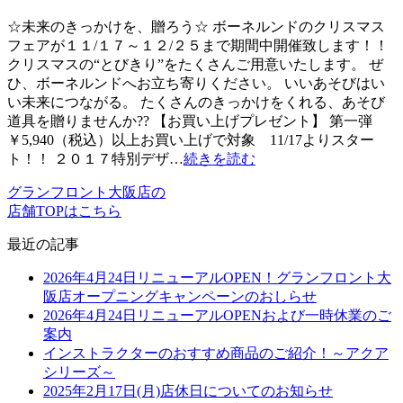
☆未来のきっかけを、贈ろう☆ ボーネルンドのクリスマス
フェアが１１/１７～１２/２５まで期間中開催致します！！
クリスマスの“とびきり”をたくさんご用意いたします。 ぜ
ひ、ボーネルンドへお立ち寄りください。 いいあそびはい
い未来につながる。 たくさんのきっかけをくれる、あそび
道具を贈りませんか?? 【お買い上げプレゼント】 第一弾
￥5,940（税込）以上お買い上げで対象 11/17よりスター
ト！！ ２０１７特別デザ…
続きを読む
グランフロント大阪店の
店舗TOPはこちら
最近の記事
2026年4月24日リニューアルOPEN！グランフロント大
阪店オープニングキャンペーンのおしらせ
2026年4月24日リニューアルOPENおよび一時休業のご
案内
インストラクターのおすすめ商品のご紹介！～アクア
シリーズ～
2025年2月17日(月)店休日についてのお知らせ