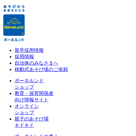
新卒採用情報
採用情報
自治体のみなさまへ
移動式あそび場のご依頼
ボーネルンド
ショップ
教育・保育関係者
向け情報サイト
オンライン
ショップ
親子のあそび場
キドキド