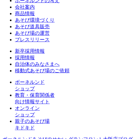
ボーネルンドの考え
会社案内
商品情報
あそび環境づくり
あそび道具販売
あそび場の運営
プレスリリース
新卒採用情報
採用情報
自治体のみなさまへ
移動式あそび場のご依頼
ボーネルンド
ショップ
教育・保育関係者
向け情報サイト
オンライン
ショップ
親子のあそび場
キドキド