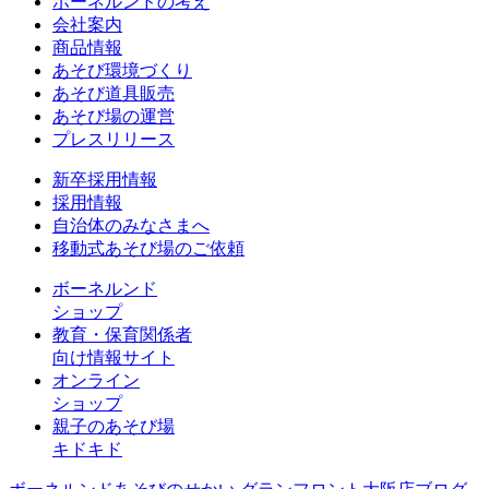
ボーネルンドの考え
会社案内
商品情報
あそび環境づくり
あそび道具販売
あそび場の運営
プレスリリース
新卒採用情報
採用情報
自治体のみなさまへ
移動式あそび場のご依頼
ボーネルンド
ショップ
教育・保育関係者
向け情報サイト
オンライン
ショップ
親子のあそび場
キドキド