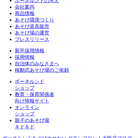
ボーネルンドの考え
会社案内
商品情報
あそび環境づくり
あそび道具販売
あそび場の運営
プレスリリース
新卒採用情報
採用情報
自治体のみなさまへ
移動式あそび場のご依頼
ボーネルンド
ショップ
教育・保育関係者
向け情報サイト
オンライン
ショップ
親子のあそび場
キドキド