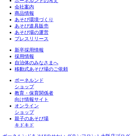
ボーネルンドの考え
会社案内
商品情報
あそび環境づくり
あそび道具販売
あそび場の運営
プレスリリース
新卒採用情報
採用情報
自治体のみなさまへ
移動式あそび場のご依頼
ボーネルンド
ショップ
教育・保育関係者
向け情報サイト
オンライン
ショップ
親子のあそび場
キドキド