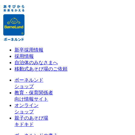
新卒採用情報
採用情報
自治体のみなさまへ
移動式あそび場のご依頼
ボーネルンド
ショップ
教育・保育関係者
向け情報サイト
オンライン
ショップ
親子のあそび場
キドキド