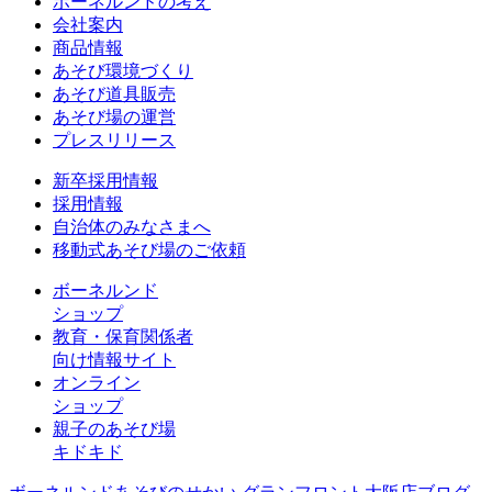
ボーネルンドの考え
会社案内
商品情報
あそび環境づくり
あそび道具販売
あそび場の運営
プレスリリース
新卒採用情報
採用情報
自治体のみなさまへ
移動式あそび場のご依頼
ボーネルンド
ショップ
教育・保育関係者
向け情報サイト
オンライン
ショップ
親子のあそび場
キドキド