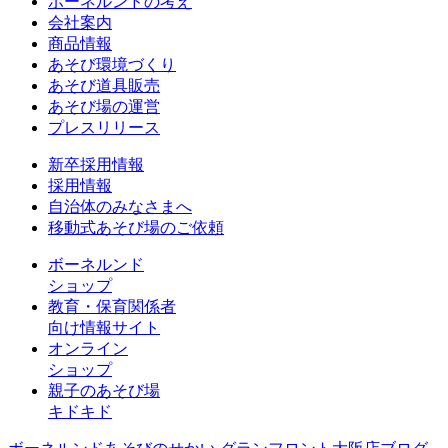
ボーネルンドの考え
会社案内
商品情報
あそび環境づくり
あそび道具販売
あそび場の運営
プレスリリース
新卒採用情報
採用情報
自治体のみなさまへ
移動式あそび場のご依頼
ボーネルンド
ショップ
教育・保育関係者
向け情報サイト
オンライン
ショップ
親子のあそび場
キドキド