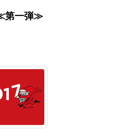
≪第一弾≫