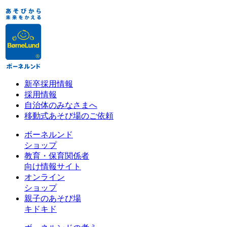
新卒採用情報
採用情報
自治体のみなさまへ
移動式あそび場のご依頼
ボーネルンド
ショップ
教育・保育関係者
向け情報サイト
オンライン
ショップ
親子のあそび場
キドキド