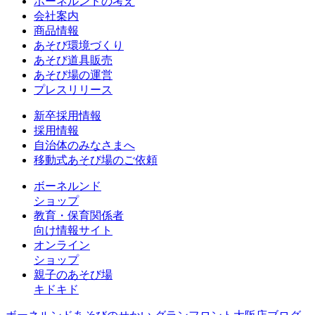
ボーネルンドの考え
会社案内
商品情報
あそび環境づくり
あそび道具販売
あそび場の運営
プレスリリース
新卒採用情報
採用情報
自治体のみなさまへ
移動式あそび場のご依頼
ボーネルンド
ショップ
教育・保育関係者
向け情報サイト
オンライン
ショップ
親子のあそび場
キドキド