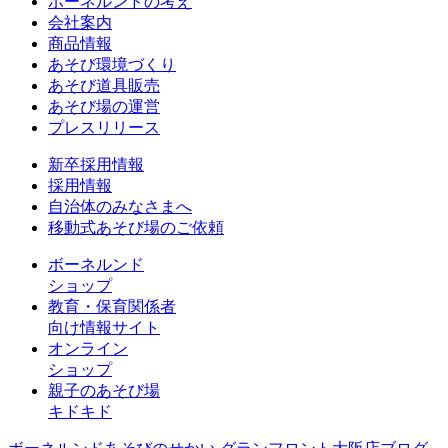
ボーネルンドの考え
会社案内
商品情報
あそび環境づくり
あそび道具販売
あそび場の運営
プレスリリース
新卒採用情報
採用情報
自治体のみなさまへ
移動式あそび場のご依頼
ボーネルンド
ショップ
教育・保育関係者
向け情報サイト
オンライン
ショップ
親子のあそび場
キドキド