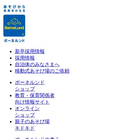
新卒採用情報
採用情報
自治体のみなさまへ
移動式あそび場のご依頼
ボーネルンド
ショップ
教育・保育関係者
向け情報サイト
オンライン
ショップ
親子のあそび場
キドキド