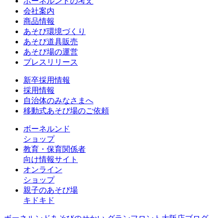
ボーネルンドの考え
会社案内
商品情報
あそび環境づくり
あそび道具販売
あそび場の運営
プレスリリース
新卒採用情報
採用情報
自治体のみなさまへ
移動式あそび場のご依頼
ボーネルンド
ショップ
教育・保育関係者
向け情報サイト
オンライン
ショップ
親子のあそび場
キドキド