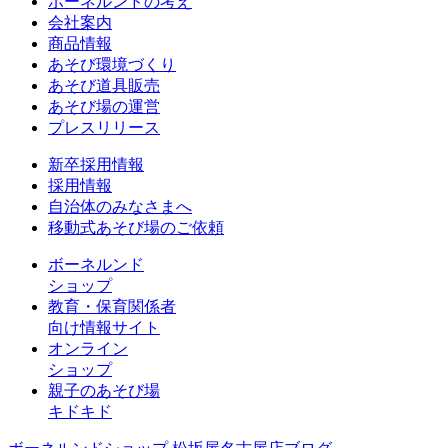
ボーネルンドの考え
会社案内
商品情報
あそび環境づくり
あそび道具販売
あそび場の運営
プレスリリース
新卒採用情報
採用情報
自治体のみなさまへ
移動式あそび場のご依頼
ボーネルンド
ショップ
教育・保育関係者
向け情報サイト
オンライン
ショップ
親子のあそび場
キドキド