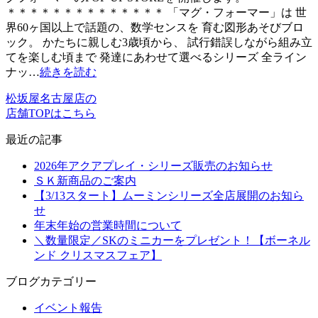
＊＊＊＊＊＊＊＊＊＊＊＊＊＊ 「マグ・フォーマー」は 世
界60ヶ国以上で話題の、数学センスを 育む図形あそびブロ
ック。 かたちに親しむ3歳頃から、 試行錯誤しながら組み立
てを楽しむ頃まで 発達にあわせて選べるシリーズ 全ライン
ナッ…
続きを読む
松坂屋名古屋店の
店舗TOPはこちら
最近の記事
2026年アクアプレイ・シリーズ販売のお知らせ
ＳＫ新商品のご案内
【3/13スタート】ムーミンシリーズ全店展開のお知ら
せ
年末年始の営業時間について
＼数量限定／SKのミニカーをプレゼント！【ボーネル
ンド クリスマスフェア】
ブログカテゴリー
イベント報告