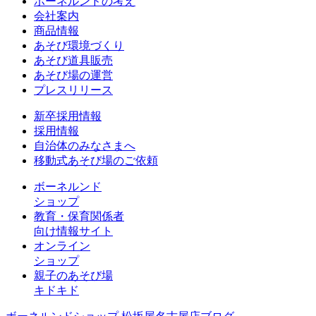
ボーネルンドの考え
会社案内
商品情報
あそび環境づくり
あそび道具販売
あそび場の運営
プレスリリース
新卒採用情報
採用情報
自治体のみなさまへ
移動式あそび場のご依頼
ボーネルンド
ショップ
教育・保育関係者
向け情報サイト
オンライン
ショップ
親子のあそび場
キドキド