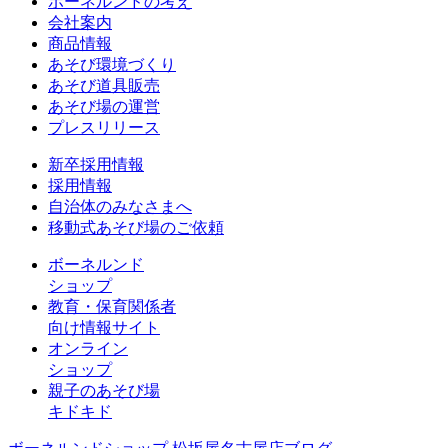
ボーネルンドの考え
会社案内
商品情報
あそび環境づくり
あそび道具販売
あそび場の運営
プレスリリース
新卒採用情報
採用情報
自治体のみなさまへ
移動式あそび場のご依頼
ボーネルンド
ショップ
教育・保育関係者
向け情報サイト
オンライン
ショップ
親子のあそび場
キドキド