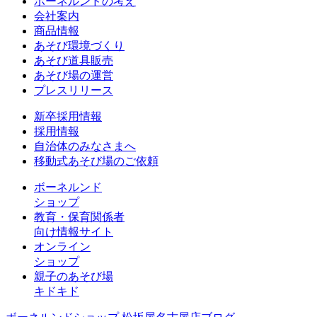
ボーネルンドの考え
会社案内
商品情報
あそび環境づくり
あそび道具販売
あそび場の運営
プレスリリース
新卒採用情報
採用情報
自治体のみなさまへ
移動式あそび場のご依頼
ボーネルンド
ショップ
教育・保育関係者
向け情報サイト
オンライン
ショップ
親子のあそび場
キドキド