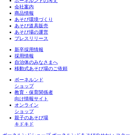
ボーネルンドの考え
会社案内
商品情報
あそび環境づくり
あそび道具販売
あそび場の運営
プレスリリース
新卒採用情報
採用情報
自治体のみなさまへ
移動式あそび場のご依頼
ボーネルンド
ショップ
教育・保育関係者
向け情報サイト
オンライン
ショップ
親子のあそび場
キドキド