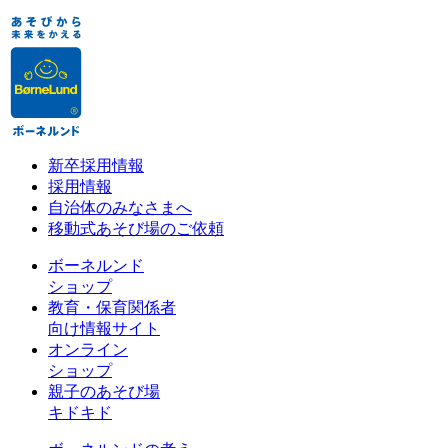
新卒採用情報
採用情報
自治体のみなさまへ
移動式あそび場のご依頼
ボーネルンド
ショップ
教育・保育関係者
向け情報サイト
オンライン
ショップ
親子のあそび場
キドキド