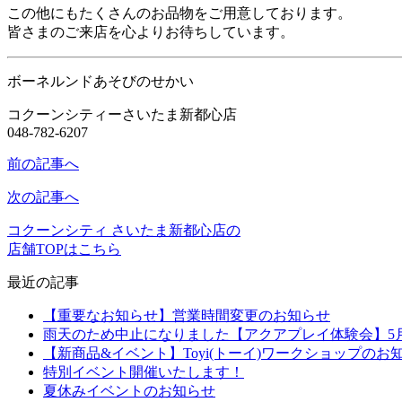
この他にもたくさんのお品物をご用意しております。
皆さまのご来店を心よりお待ちしています。
ボーネルンドあそびのせかい
コクーンシティーさいたま新都心店
048-782-6207
前の記事へ
次の記事へ
コクーンシティ さいたま新都心店の
店舗TOPはこちら
最近の記事
【重要なお知らせ】営業時間変更のお知らせ
雨天のため中止になりました【アクアプレイ体験会】5月2
【新商品&イベント】Toyi(トーイ)ワークショップのお
特別イベント開催いたします！
夏休みイベントのお知らせ