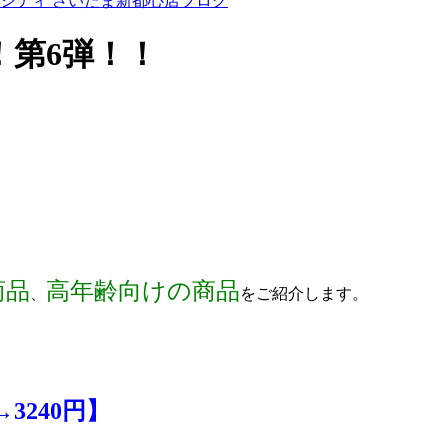
ンシティ さいたま新都心店ブログ
！第6弾！！
！
商品
高年齢向けの商品
、
をご紹介します。
3240円】