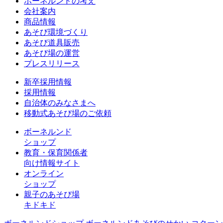
ボーネルンドの考え
会社案内
商品情報
あそび環境づくり
あそび道具販売
あそび場の運営
プレスリリース
新卒採用情報
採用情報
自治体のみなさまへ
移動式あそび場のご依頼
ボーネルンド
ショップ
教育・保育関係者
向け情報サイト
オンライン
ショップ
親子のあそび場
キドキド