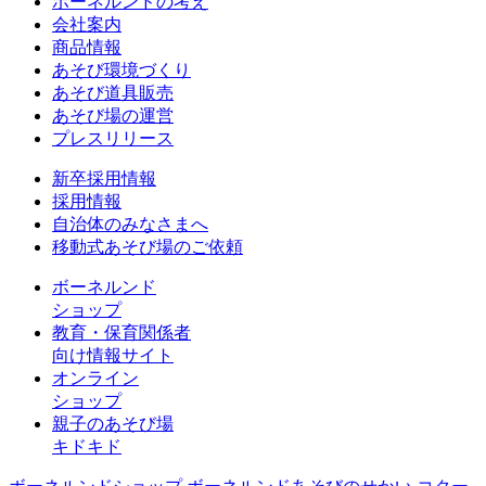
ボーネルンドの考え
会社案内
商品情報
あそび環境づくり
あそび道具販売
あそび場の運営
プレスリリース
新卒採用情報
採用情報
自治体のみなさまへ
移動式あそび場のご依頼
ボーネルンド
ショップ
教育・保育関係者
向け情報サイト
オンライン
ショップ
親子のあそび場
キドキド