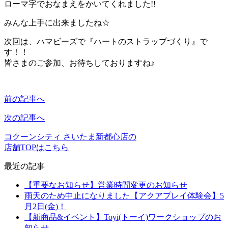
ローマ字でおなまえをかいてくれました!!
みんな上手に出来ましたね☆
次回は、ハマビーズで『ハートのストラップづくり』で
す！！
皆さまのご参加、お待ちしておりますね♪
前の記事へ
次の記事へ
コクーンシティ さいたま新都心店の
店舗TOPはこちら
最近の記事
【重要なお知らせ】営業時間変更のお知らせ
雨天のため中止になりました【アクアプレイ体験会】5
月2日(金)！
【新商品&イベント】Toyi(トーイ)ワークショップのお
知らせ