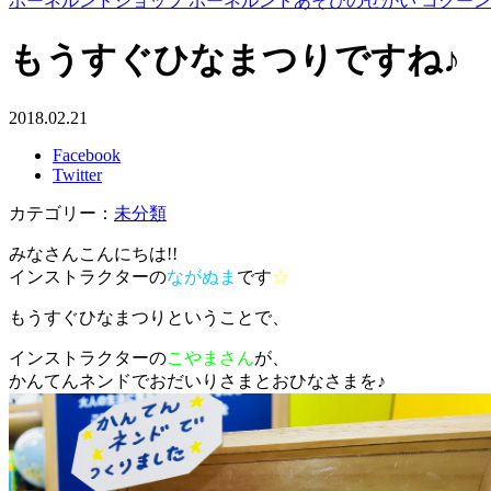
ボーネルンドショップ ボーネルンドあそびのせかい コクー
もうすぐひなまつりですね♪
2018.02.21
Facebook
Twitter
カテゴリー：
未分類
みなさんこんにちは!!
インストラクターの
ながぬま
です
☆
もうすぐひなまつりということで、
インストラクターの
こやまさん
が、
かんてんネンドでおだいりさまとおひなさまを♪