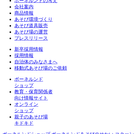
ボーネルンドの考え
会社案内
商品情報
あそび環境づくり
あそび道具販売
あそび場の運営
プレスリリース
新卒採用情報
採用情報
自治体のみなさまへ
移動式あそび場のご依頼
ボーネルンド
ショップ
教育・保育関係者
向け情報サイト
オンライン
ショップ
親子のあそび場
キドキド