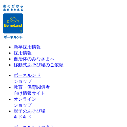
新卒採用情報
採用情報
自治体のみなさまへ
移動式あそび場のご依頼
ボーネルンド
ショップ
教育・保育関係者
向け情報サイト
オンライン
ショップ
親子のあそび場
キドキド