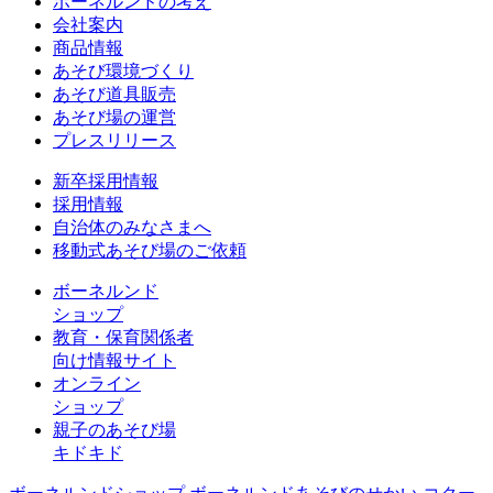
ボーネルンドの考え
会社案内
商品情報
あそび環境づくり
あそび道具販売
あそび場の運営
プレスリリース
新卒採用情報
採用情報
自治体のみなさまへ
移動式あそび場のご依頼
ボーネルンド
ショップ
教育・保育関係者
向け情報サイト
オンライン
ショップ
親子のあそび場
キドキド