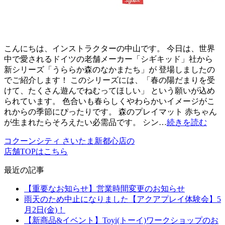
こんにちは、インストラクターの中山です。 今日は、世界
中で愛されるドイツの老舗メーカー「シギキッド」社から
新シリーズ「うららか森のなかまたち」が 登場しましたの
でご紹介します！ このシリーズには、「春の陽だまりを受
けて、たくさん遊んでねむってほしい」 という願いが込め
られています。 色合いも春らしくやわらかいイメージがこ
れからの季節にぴったりです。 森のプレイマット 赤ちゃん
が生まれたらそろえたい必需品です。 シン…
続きを読む
コクーンシティ さいたま新都心店の
店舗TOPはこちら
最近の記事
【重要なお知らせ】営業時間変更のお知らせ
雨天のため中止になりました【アクアプレイ体験会】5
月2日(金)！
【新商品&イベント】Toyi(トーイ)ワークショップのお