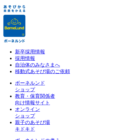
新卒採用情報
採用情報
自治体のみなさまへ
移動式あそび場のご依頼
ボーネルンド
ショップ
教育・保育関係者
向け情報サイト
オンライン
ショップ
親子のあそび場
キドキド