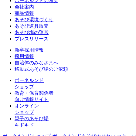
ボーネルンドの考え
会社案内
商品情報
あそび環境づくり
あそび道具販売
あそび場の運営
プレスリリース
新卒採用情報
採用情報
自治体のみなさまへ
移動式あそび場のご依頼
ボーネルンド
ショップ
教育・保育関係者
向け情報サイト
オンライン
ショップ
親子のあそび場
キドキド