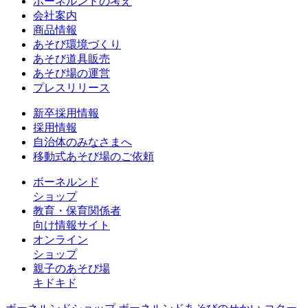
ボーネルンドの考え
会社案内
商品情報
あそび環境づくり
あそび道具販売
あそび場の運営
プレスリリース
新卒採用情報
採用情報
自治体のみなさまへ
移動式あそび場のご依頼
ボーネルンド
ショップ
教育・保育関係者
向け情報サイト
オンライン
ショップ
親子のあそび場
キドキド