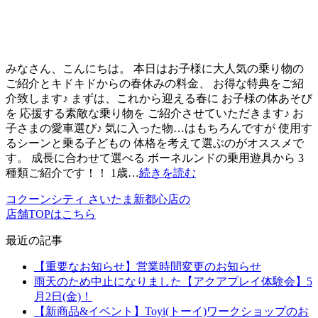
みなさん、こんにちは。 本日はお子様に大人気の乗り物の
ご紹介とキドキドからの春休みの料金、 お得な特典をご紹
介致します♪ まずは、これから迎える春に お子様の体あそび
を 応援する素敵な乗り物を ご紹介させていただきます♪ お
子さまの愛車選び♪ 気に入った物…はもちろんですが 使用す
るシーンと乗る子どもの 体格を考えて選ぶのがオススメで
す。 成長に合わせて選べる ボーネルンドの乗用遊具から 3
種類ご紹介です！！ 1歳…
続きを読む
コクーンシティ さいたま新都心店の
店舗TOPはこちら
最近の記事
【重要なお知らせ】営業時間変更のお知らせ
雨天のため中止になりました【アクアプレイ体験会】5
月2日(金)！
【新商品&イベント】Toyi(トーイ)ワークショップのお