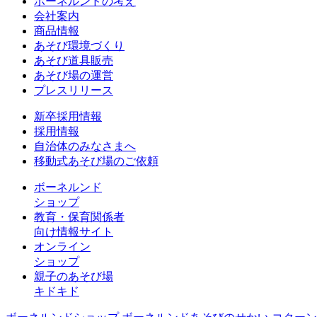
ボーネルンドの考え
会社案内
商品情報
あそび環境づくり
あそび道具販売
あそび場の運営
プレスリリース
新卒採用情報
採用情報
自治体のみなさまへ
移動式あそび場のご依頼
ボーネルンド
ショップ
教育・保育関係者
向け情報サイト
オンライン
ショップ
親子のあそび場
キドキド