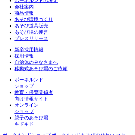
ボーネルンドの考え
会社案内
商品情報
あそび環境づくり
あそび道具販売
あそび場の運営
プレスリリース
新卒採用情報
採用情報
自治体のみなさまへ
移動式あそび場のご依頼
ボーネルンド
ショップ
教育・保育関係者
向け情報サイト
オンライン
ショップ
親子のあそび場
キドキド