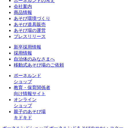
ボーネルンドの考え
会社案内
商品情報
あそび環境づくり
あそび道具販売
あそび場の運営
プレスリリース
新卒採用情報
採用情報
自治体のみなさまへ
移動式あそび場のご依頼
ボーネルンド
ショップ
教育・保育関係者
向け情報サイト
オンライン
ショップ
親子のあそび場
キドキド