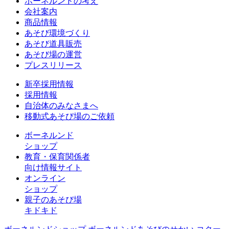
ボーネルンドの考え
会社案内
商品情報
あそび環境づくり
あそび道具販売
あそび場の運営
プレスリリース
新卒採用情報
採用情報
自治体のみなさまへ
移動式あそび場のご依頼
ボーネルンド
ショップ
教育・保育関係者
向け情報サイト
オンライン
ショップ
親子のあそび場
キドキド