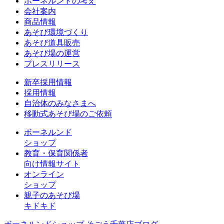
ボーネルンドの考え
会社案内
商品情報
あそび環境づくり
あそび道具販売
あそび場の運営
プレスリリース
新卒採用情報
採用情報
自治体のみなさまへ
移動式あそび場のご依頼
ボーネルンド
ショップ
教育・保育関係者
向け情報サイト
オンライン
ショップ
親子のあそび場
キドキド