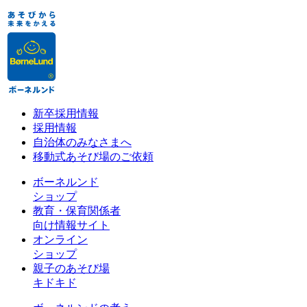
新卒採用情報
採用情報
自治体のみなさまへ
移動式あそび場のご依頼
ボーネルンド
ショップ
教育・保育関係者
向け情報サイト
オンライン
ショップ
親子のあそび場
キドキド