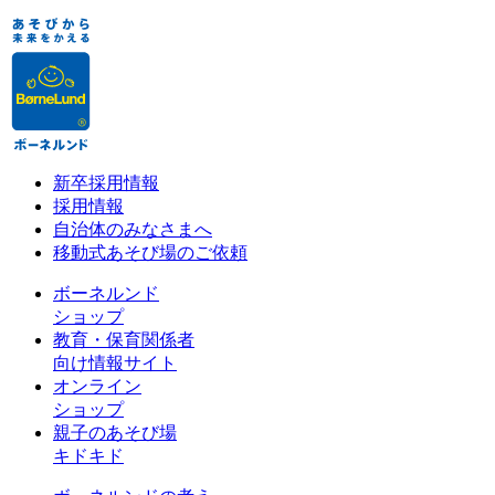
新卒採用情報
採用情報
自治体のみなさまへ
移動式あそび場のご依頼
ボーネルンド
ショップ
教育・保育関係者
向け情報サイト
オンライン
ショップ
親子のあそび場
キドキド