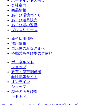
ボーネルンドの考え
会社案内
商品情報
あそび環境づくり
あそび道具販売
あそび場の運営
プレスリリース
新卒採用情報
採用情報
自治体のみなさまへ
移動式あそび場のご依頼
ボーネルンド
ショップ
教育・保育関係者
向け情報サイト
オンライン
ショップ
親子のあそび場
キドキド