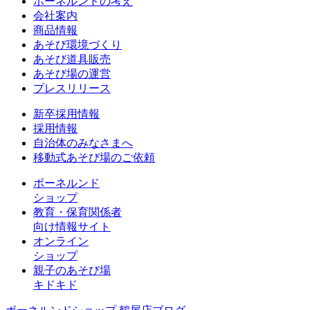
ボーネルンドの考え
会社案内
商品情報
あそび環境づくり
あそび道具販売
あそび場の運営
プレスリリース
新卒採用情報
採用情報
自治体のみなさまへ
移動式あそび場のご依頼
ボーネルンド
ショップ
教育・保育関係者
向け情報サイト
オンライン
ショップ
親子のあそび場
キドキド