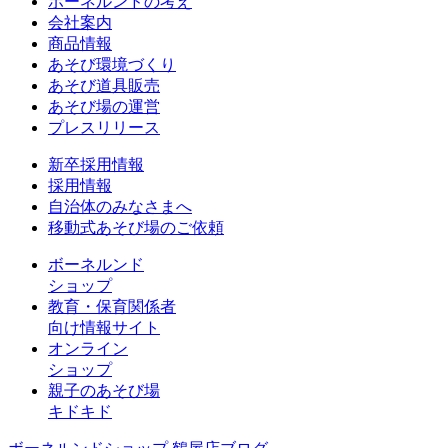
ボーネルンドの考え
会社案内
商品情報
あそび環境づくり
あそび道具販売
あそび場の運営
プレスリリース
新卒採用情報
採用情報
自治体のみなさまへ
移動式あそび場のご依頼
ボーネルンド
ショップ
教育・保育関係者
向け情報サイト
オンライン
ショップ
親子のあそび場
キドキド