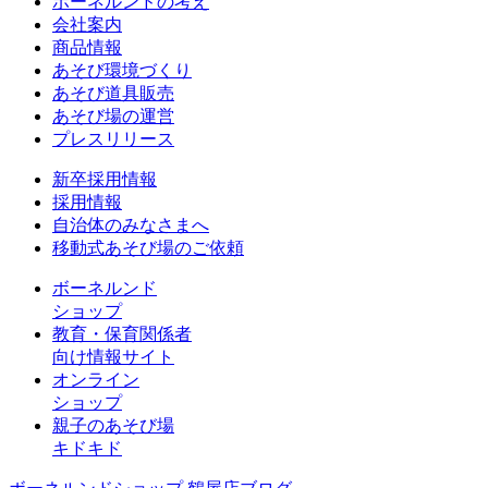
ボーネルンドの考え
会社案内
商品情報
あそび環境づくり
あそび道具販売
あそび場の運営
プレスリリース
新卒採用情報
採用情報
自治体のみなさまへ
移動式あそび場のご依頼
ボーネルンド
ショップ
教育・保育関係者
向け情報サイト
オンライン
ショップ
親子のあそび場
キドキド