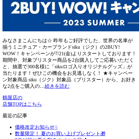
みなさまこんにちは☆ 昨年もご好評でした、世界の名車が
揃うミニチュア・カーブランドsiku（ジク）の2BUY!
WOW！キャンペーンが7/21(金)よりスタートしております！
期間中、対象ブリスター商品を2台購入してご応募いただく
と、抽選で300名様に「sikuロゴ入りオリジナルグッズ」が
当たります！ぜひこの機会をお見逃しなく！ ★キャンペー
ン対象商品 siku（ジク）対象品（ブリスター）から、お好き
な2点をご購入の…
続きを読む
鶴屋店の
店舗TOPはこちら
最近の記事
価格改定お知らせ☟
数量限定！ 夏のお買い上げプレゼント🎁