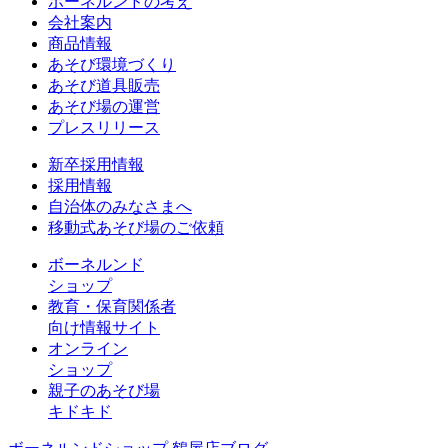
ボーネルンドの考え
会社案内
商品情報
あそび環境づくり
あそび道具販売
あそび場の運営
プレスリリース
新卒採用情報
採用情報
自治体のみなさまへ
移動式あそび場のご依頼
ボーネルンド
ショップ
教育・保育関係者
向け情報サイト
オンライン
ショップ
親子のあそび場
キドキド