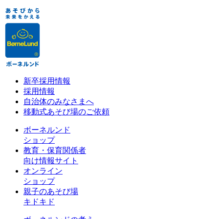
新卒採用情報
採用情報
自治体のみなさまへ
移動式あそび場のご依頼
ボーネルンド
ショップ
教育・保育関係者
向け情報サイト
オンライン
ショップ
親子のあそび場
キドキド