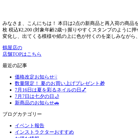
みなさま、こんにちは！ 本日は2点の新商品と再入荷の商品を一
枚 税込¥2,200 (対象年齢2歳~) 握りやすくスタンプ
変化し、出てくる模様や紙の上に色が付くのを楽しみながら
鶴屋店の
店舗TOPはこちら
最近の記事
価格改定お知らせ☟
数量限定！ 夏のお買い上げプレゼント🎁
7月16日は夏を彩るネイルの日💅
7月7日は七夕の日🌙
新商品のお知らせ🚗
ブログカテゴリー
イベント報告
インストラクターおすすめ